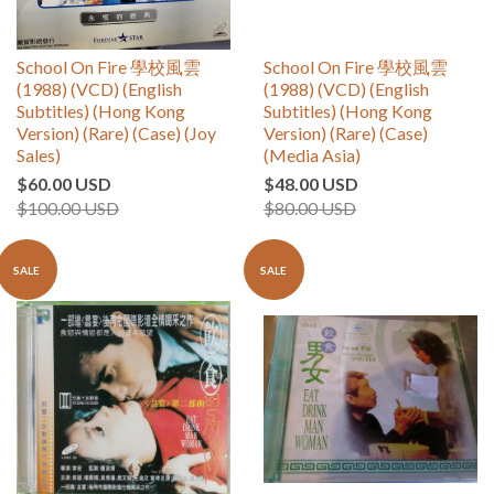
School On Fire 學校風雲
School On Fire 學校風雲
(1988) (VCD) (English
(1988) (VCD) (English
Subtitles) (Hong Kong
Subtitles) (Hong Kong
Version) (Rare) (Case) (Joy
Version) (Rare) (Case)
Sales)
(Media Asia)
$60.00 USD
$48.00 USD
$100.00 USD
$80.00 USD
SALE
SALE