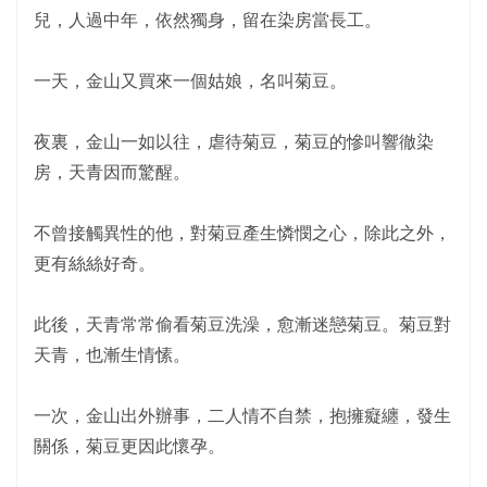
兒，人過中年，依然獨身，留在染房當長工。
一天，金山又買來一個姑娘，名叫菊豆。
夜裏，金山一如以往，虐待菊豆，菊豆的慘叫響徹染
房，天青因而驚醒。
不曾接觸異性的他，對菊豆產生憐憫之心，除此之外，
更有絲絲好奇。
此後，天青常常偷看菊豆洗澡，愈漸迷戀菊豆。菊豆對
天青，也漸生情愫。
一次，金山出外辦事，二人情不自禁，抱擁癡纏，發生
關係，菊豆更因此懷孕。