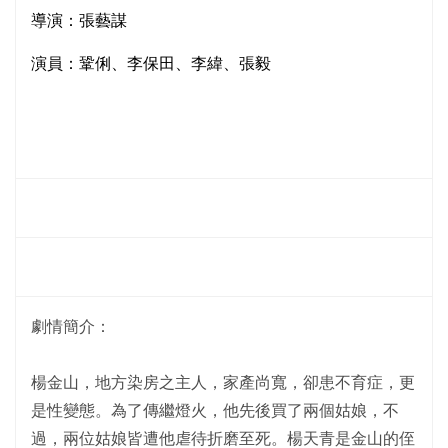
導演：張藝謀
演員：鞏俐、李保田、李緯、張毅
劇情簡介：
楊金山，地方染房之主人，家產尚寬，卻患不育症，更
是性變態。為了傳繼燈火，他先後買了兩個姑娘，不
過，兩位姑娘皆遭他虐待折磨至死。楊天青是金山的侄