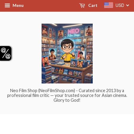
USD
Menu
Cart
Neo Film Shop (NeoFilmShop.com) - Curated since 2013 by a
professional film critic — your trusted source for Asian cinema.
Glory to God!