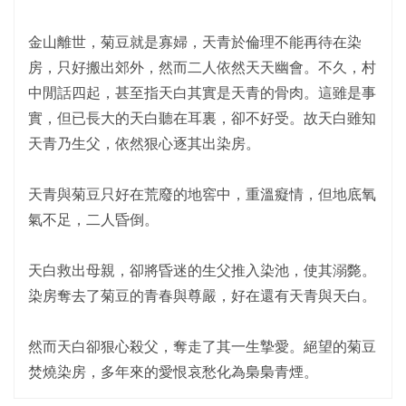
金山離世，菊豆就是寡婦，天青於倫理不能再待在染
房，只好搬出郊外，然而二人依然天天幽會。不久，村
中閒話四起，甚至指天白其實是天青的骨肉。這雖是事
實，但已長大的天白聽在耳裏，卻不好受。故天白雖知
天青乃生父，依然狠心逐其出染房。
天青與菊豆只好在荒廢的地窖中，重溫癡情，但地底氧
氣不足，二人昏倒。
天白救出母親，卻將昏迷的生父推入染池，使其溺斃。
染房奪去了菊豆的青春與尊嚴，好在還有天青與天白。
然而天白卻狠心殺父，奪走了其一生摯愛。絕望的菊豆
焚燒染房，多年來的愛恨哀愁化為梟梟青煙。