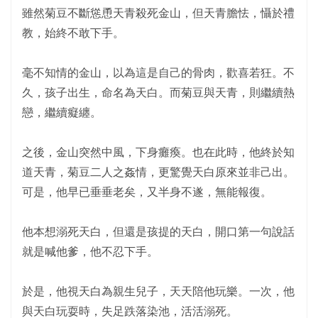
雖然菊豆不斷慫恿天青殺死金山，但天青膽怯，懾於禮
教，始終不敢下手。
毫不知情的金山，以為這是自己的骨肉，歡喜若狂。不
久，孩子出生，命名為天白。而菊豆與天青，則繼續熱
戀，繼續癡纏。
之後，金山突然中風，下身癱瘓。也在此時，他終於知
道天青，菊豆二人之姦情，更驚覺天白原來並非己出。
可是，他早已垂垂老矣，又半身不遂，無能報復。
他本想溺死天白，但還是孩提的天白，開口第一句說話
就是喊他爹，他不忍下手。
於是，他視天白為親生兒子，天天陪他玩樂。一次，他
與天白玩耍時，失足跌落染池，活活溺死。